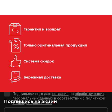
Гарантия и возврат
Только оригинальная продукция
Система скидок
Бережная доставка
Подписываясь, я даю
согласие
на
обработку своих
персональных данных
в соответствии с
политикой
Подпишись на акции
конфиденциальности
*