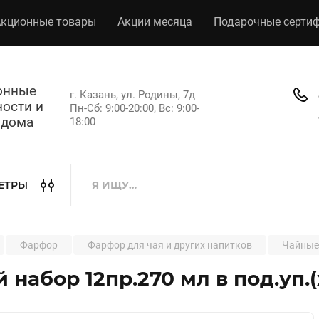
кционные товары
Акции месяца
Подарочные серти
хонные
г. Казань, ул. Родины, 7д
ости и
Пн-Сб: 9:00-20:00, Вс: 9:00-
 дома
18:00
ЕТРЫ
Фарфор
Фарфор для чая и других напитков
Чайные
 набор 12пр.270 мл в под.уп