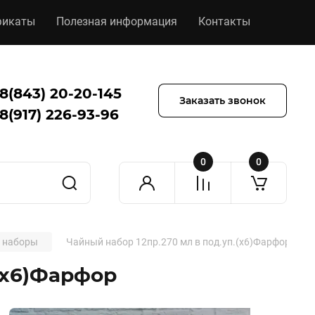
фикаты
Полезная информация
Контакты
8(843) 20-20-145
Заказать звонок
8(917) 226-93-96
0
0
 наборы
Чайный набор 12пр.270 мл в под.уп.(х6)Фарфор
.(х6)Фарфор