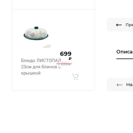
Пр
Описа
699
₽
Блюдо ЛИСТОПАД
1 084
23см для блинов с
крышкой
На
.