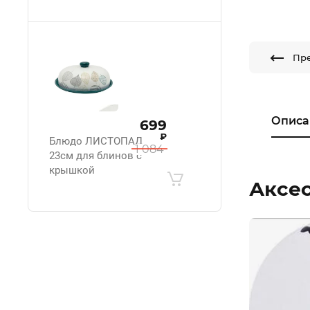
Пр
Описа
699
₽
Блюдо ЛИСТОПАД
1 084
23см для блинов с
крышкой
Аксе
.