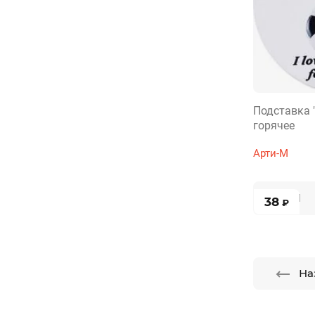
Подставка "
горячее
Арти-М
38
₽
На