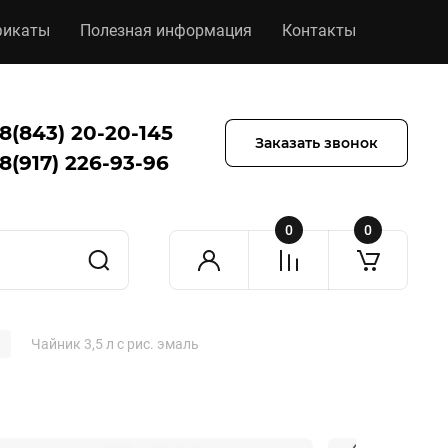
фикаты
Полезная информация
Контакты
8(843) 20-20-145
Заказать звонок
8(917) 226-93-96
0
0
Чайник 3,5 л с рис. эмаль