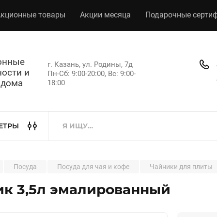
кционные товары
Акции месяца
Подарочные серти
хонные
г. Казань, ул. Родины, 7д
ости и
Пн-Сб: 9:00-20:00, Вс: 9:00-
 дома
18:00
ЕТРЫ
Посуда
Посуда для чая и кофе
Чайники для плиты
к 3,5л эмалированный