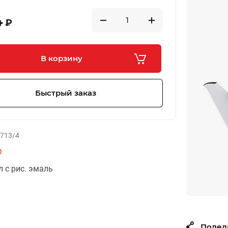
4
₽
В корзину
Быстрый заказ
713/4
О
л с рис. эмаль
Подел