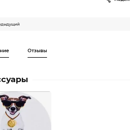
едыдущий
ние
Отзывы
ссуары