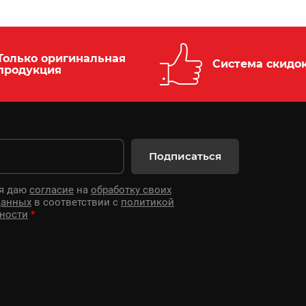
Только оригинальная
Система скидо
продукция
Подписаться
 я даю
согласие
на
обработку своих
данных
в соответствии с
политикой
ности
*