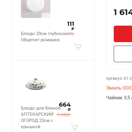
1 61
111
₽
Блюдо 20см глубокое
171
Общепит ромашка
Артикул:
01-2
Эмаль ОО
Чайник 3,5 
664
Блюдо для блинов
₽
АПТЕКАРСКИЙ
1 082
ОГОРОД 23см с
крышкой