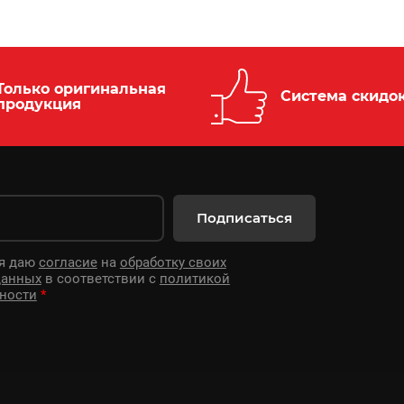
Только оригинальная
Система скидо
продукция
Подписаться
 я даю
согласие
на
обработку своих
данных
в соответствии с
политикой
ности
*