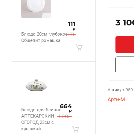
3 10
111
₽
Блюдо 20см глубокое
171
Общепит ромашка
Артикул:
950
Арти-М
664
Блюдо для блинов
₽
АПТЕКАРСКИЙ
1 082
ОГОРОД 23см с
крышкой