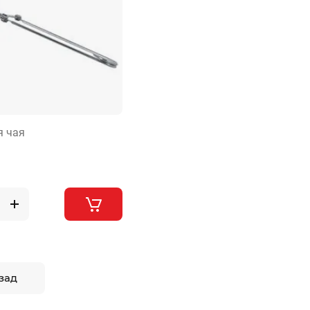
я чая
зад