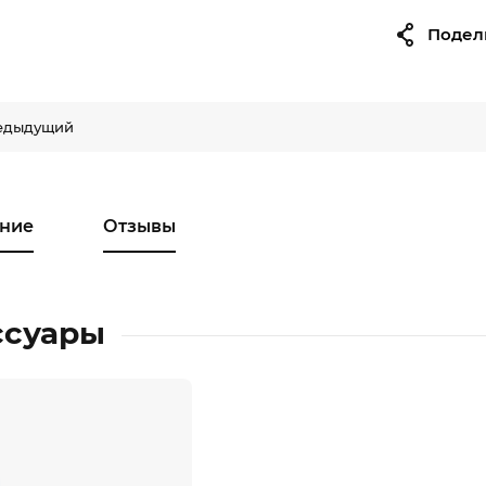
Подел
едыдущий
ние
Отзывы
ссуары