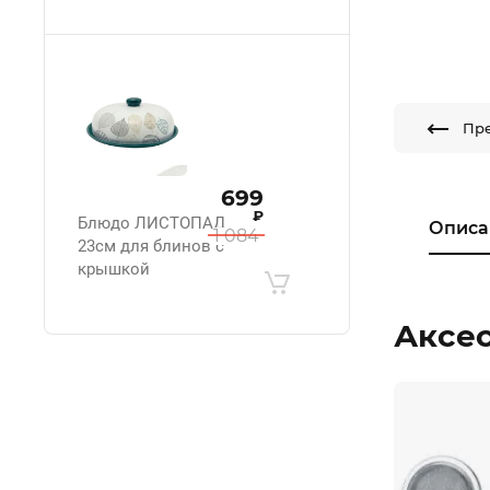
Пр
699
₽
Блюдо ЛИСТОПАД
Описа
1 084
23см для блинов с
крышкой
Аксе
.