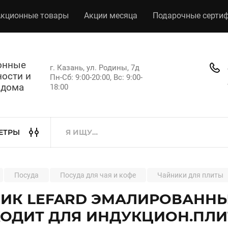
кционные товары
Акции месяца
Подарочные серти
хонные
г. Казань, ул. Родины, 7д
ости и
Пн-Сб: 9:00-20:00, Вс: 9:00-
 дома
18:00
ЕТРЫ
Посуда
Посуда для чая и кофе
Чайники для плиты
ИК LEFARD ЭМАЛИРОВАННЫЙ,
ОДИТ ДЛЯ ИНДУКЦИОН.ПЛИ