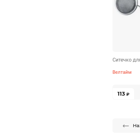
Ситечко дл
Велтайм
113
₽
На