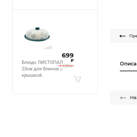
Пр
699
₽
Блюдо ЛИСТОПАД
Описа
1 084
23см для блинов с
крышкой
На
.