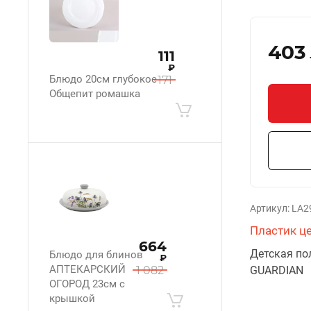
403
111
₽
Блюдо 20см глубокое
171
Общепит ромашка
Артикул:
LA2
Пластик ц
664
Детская по
Блюдо для блинов
₽
АПТЕКАРСКИЙ
1 082
GUARDIAN
ОГОРОД 23см с
крышкой