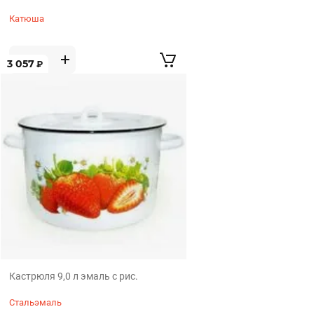
Катюша
3 057
₽
Кастрюля 9,0 л эмаль с рис.
Стальэмаль