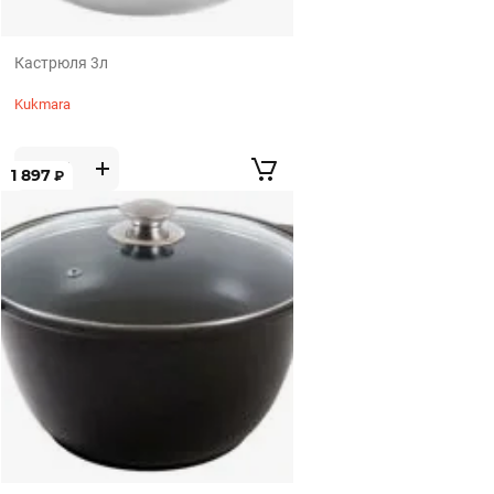
Кастрюля 3л
Kukmara
1 897
₽