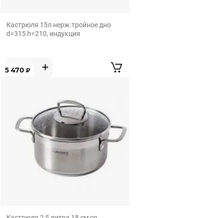
Кастрюля 15л нерж.тройное дно
d=315 h=210, индукция
5 470
₽
Кастрюля 2,5 литра 18 см со