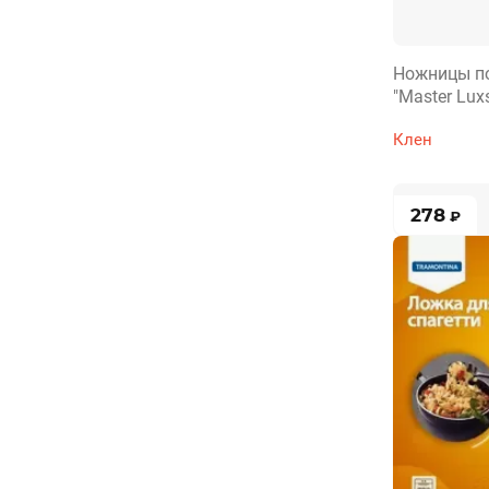
Ножницы п
"Master Luxs
Клен
278
₽