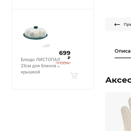
Пр
Описа
699
₽
Блюдо ЛИСТОПАД
1 084
23см для блинов с
крышкой
Аксе
.