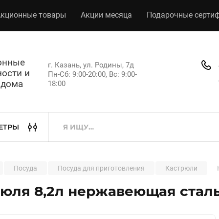
кционные товары
Акции месяца
Подарочные серти
хонные
г. Казань, ул. Родины, 7д
ости и
Пн-Сб: 9:00-20:00, Вс: 9:00-
 дома
18:00
ЕТРЫ
Посуда
Посуда для приготовления
Кастрюли
юля 8,2л нержавеющая стал