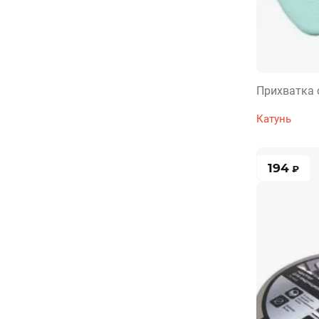
Прихватка
Катунь
194
₽