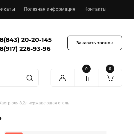
фикаты
Полезная информация
Контакты
8(843) 20-20-145
Заказать звонок
8(917) 226-93-96
0
0
Кастрюля 8,2л нержавеющая сталь
ь