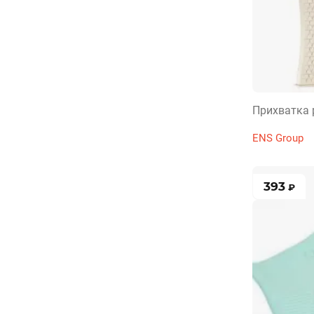
Прихватка 
ENS Group
393
₽