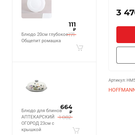
3 4
111
₽
Блюдо 20см глубокое
171
Общепит ромашка
Артикул:
HM5
HOFFMAN
664
Блюдо для блинов
₽
АПТЕКАРСКИЙ
1 082
ОГОРОД 23см с
крышкой