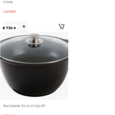
сталь
Luxstahl
8 730
₽
Кастрюля 3л со ст/кр АП