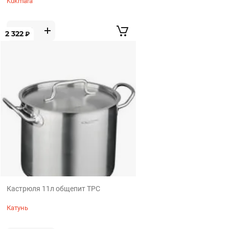
Kukmara
2 322
₽
Кастрюля 11л общепит ТРС
Катунь