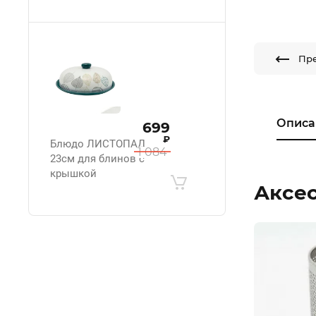
Пр
Описа
699
₽
Блюдо ЛИСТОПАД
1 084
23см для блинов с
крышкой
Аксе
.