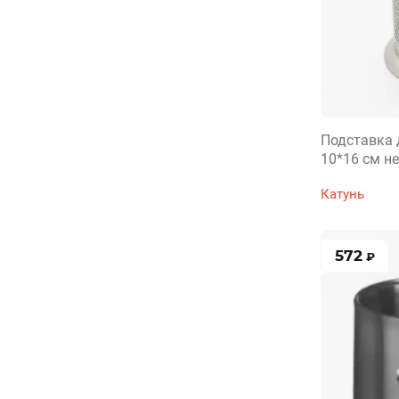
Подставка 
10*16 см н
Катунь
572
₽