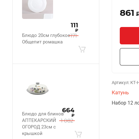
861
111
₽
Блюдо 20см глубокое
171
Общепит ромашка
Артикул:
КТ-Н
Катунь
Набор 12 л
664
Блюдо для блинов
₽
АПТЕКАРСКИЙ
1 082
ОГОРОД 23см с
крышкой