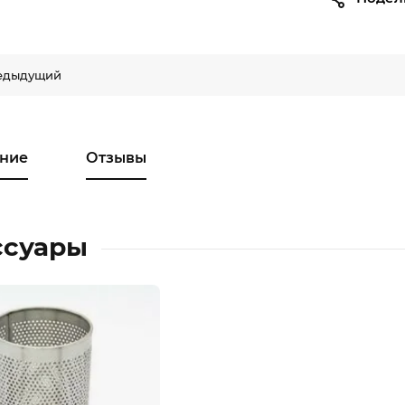
едыдущий
ние
Отзывы
ссуары