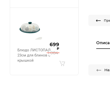
Пр
Описа
699
₽
Блюдо ЛИСТОПАД
1 084
23см для блинов с
крышкой
На
.