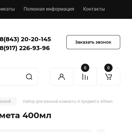
фикаты
Полезная информация
Контакты
8(843) 20-20-145
Заказать звонок
8(917) 226-93-96
0
0
анной
Набор для ванной комнаты 4 предмета 400мл
дмета 400мл