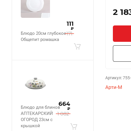
2 18
111
₽
Блюдо 20см глубокое
171
Общепит ромашка
Артикул:
755
Арти-М
664
Блюдо для блинов
₽
АПТЕКАРСКИЙ
1 082
ОГОРОД 23см с
крышкой