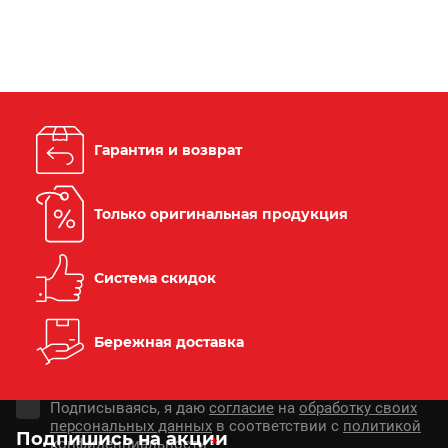
Гарантия и возврат
Только оригинальная продукция
Система скидок
Бережная доставка
Подписываясь, я даю
согласие
на
обработку своих
персональных данных
в соответствии с
политикой
Подпишись на акции
конфиденциальности
*