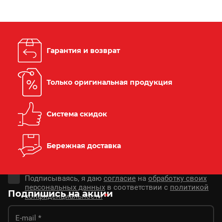
Гарантия и возврат
Только оригинальная продукция
Система скидок
Бережная доставка
Подписываясь, я даю
согласие
на
обработку своих
персональных данных
в соответствии с
политикой
Подпишись на акции
конфиденциальности
*