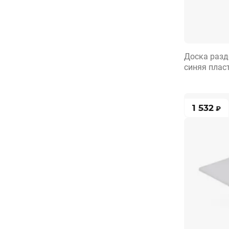
Доска разд
синяя плас
1 532
₽