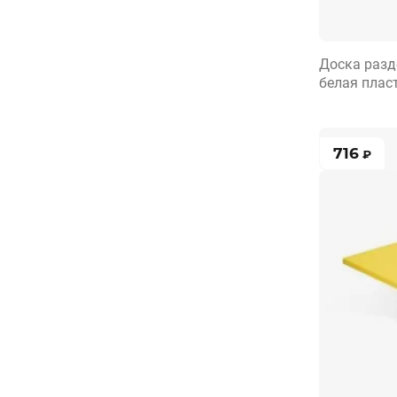
Доска разд
белая плас
716
₽