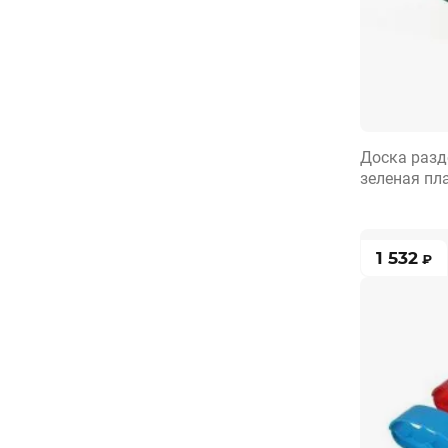
Доска разд
зеленая пл
1 532
₽