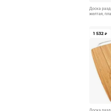
Доска разд
желтая, пл
1 532
₽
Доска разд