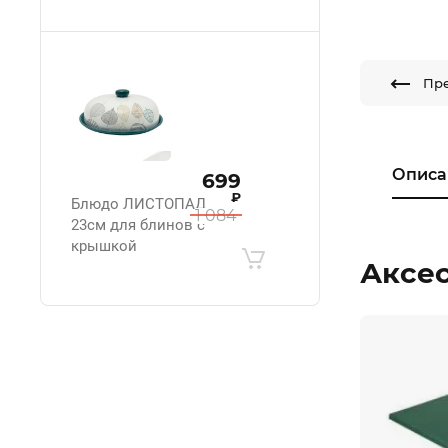
Пр
Описа
699
₽
Блюдо ЛИСТОПАД
1 084
23см для блинов с
крышкой
Аксе
.