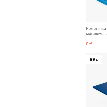
Ножеточка 
металл+пл
yiwu
69
₽