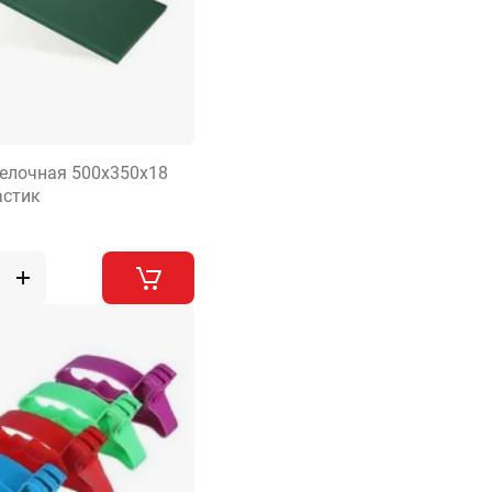
елочная 500х350х18
астик