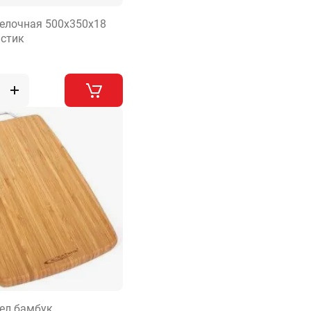
елочная 500х350х18
астик
ел бамбук