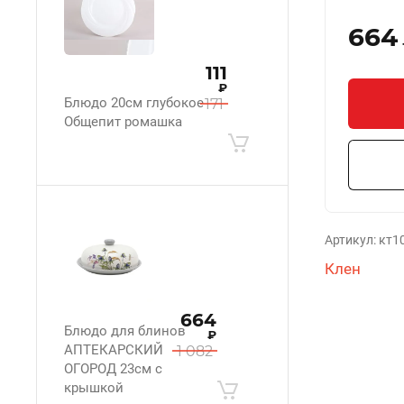
664
111
₽
Блюдо 20см глубокое
171
Общепит ромашка
Артикул:
кт1
Клен
664
Блюдо для блинов
₽
АПТЕКАРСКИЙ
1 082
ОГОРОД 23см с
крышкой