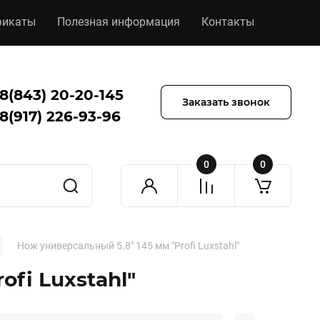
фикаты
Полезная информация
Контакты
8(843) 20-20-145
Заказать звонок
8(917) 226-93-96
0
0
Нож универсальный 5.8" 145 мм "Profi Luxstahl"
ofi Luxstahl"