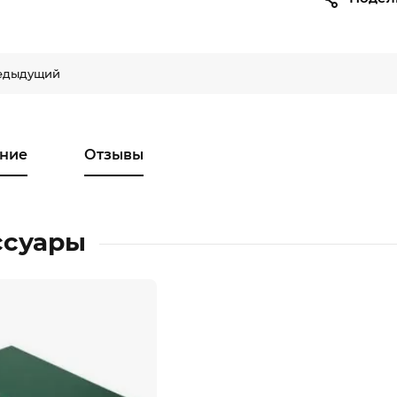
едыдущий
ние
Отзывы
ссуары