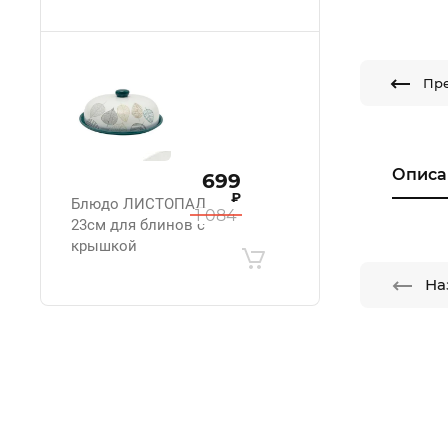
Пр
Описа
699
₽
Блюдо ЛИСТОПАД
1 084
23см для блинов с
крышкой
На
.