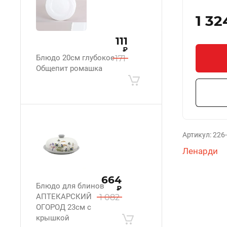
1 32
111
₽
Блюдо 20см глубокое
171
Общепит ромашка
Артикул:
226
Ленарди
664
Блюдо для блинов
₽
АПТЕКАРСКИЙ
1 082
ОГОРОД 23см с
крышкой