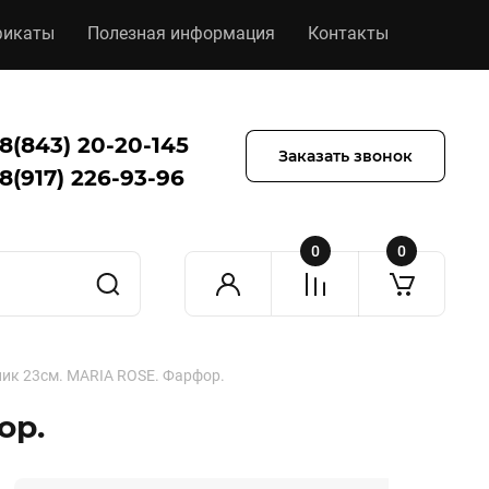
фикаты
Полезная информация
Контакты
8(843) 20-20-145
Заказать звонок
8(917) 226-93-96
0
0
ик 23см. MARIA ROSE. Фарфор.
ор.