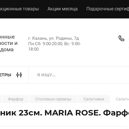
кционные товары
Акции месяца
Подарочные серти
хонные
г. Казань, ул. Родины, 7д
ости и
Пн-Сб: 9:00-20:00, Вс: 9:00-
 дома
18:00
ЕТРЫ
Фарфор
Столовые сервизы
Салатники
Салатн
ник 23см. MARIA ROSE. Фарф