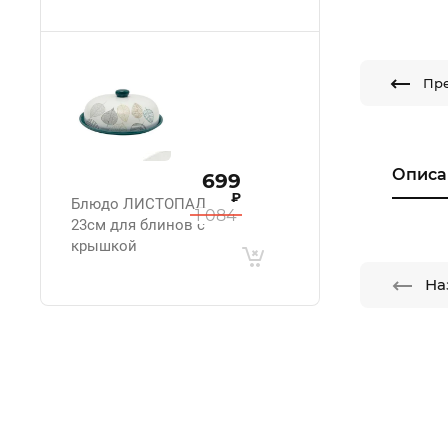
Пр
Описа
699
₽
Блюдо ЛИСТОПАД
1 084
23см для блинов с
крышкой
На
.