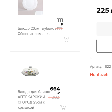
225
111
₽
Блюдо 20см глубокое
171
Общепит ромашка
Артикул:
822
Noritazeh
664
Блюдо для блинов
₽
АПТЕКАРСКИЙ
1 082
ОГОРОД 23см с
крышкой