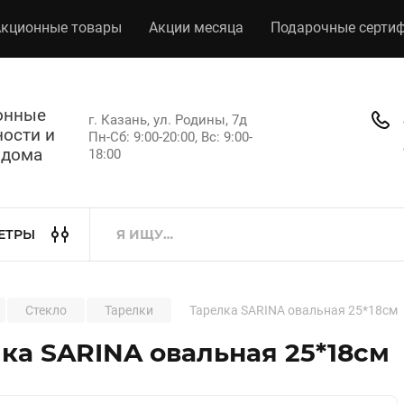
кционные товары
Акции месяца
Подарочные серти
хонные
г. Казань, ул. Родины, 7д
ости и
Пн-Сб: 9:00-20:00, Вс: 9:00-
 дома
18:00
ЕТРЫ
Стекло
Тарелки
Тарелка SARINA овальная 25*18см
ка SARINA овальная 25*18см