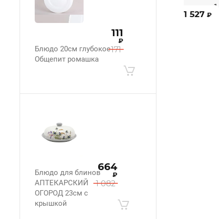
1 527
₽
111
₽
Блюдо 20см глубокое
171
Общепит ромашка
664
Блюдо для блинов
₽
АПТЕКАРСКИЙ
1 082
ОГОРОД 23см с
крышкой