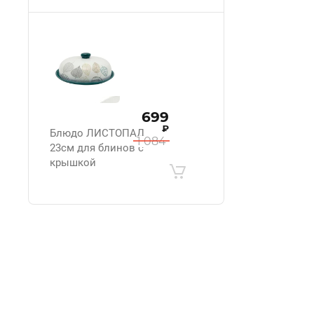
699
₽
Блюдо ЛИСТОПАД
1 084
23см для блинов с
крышкой
.