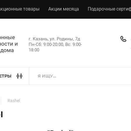
кционные товары
Акции месяца
Подарочные серти
хонные
г. Казань, ул. Родины, 7д
ости и
Пн-Сб: 9:00-20:00, Вс: 9:00-
 дома
18:00
ЕТРЫ
Rashel
l