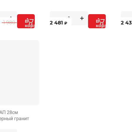
В
В
2 481
2 43
1 980
₽
корзину
корзину
АП 28см
ерный гранит