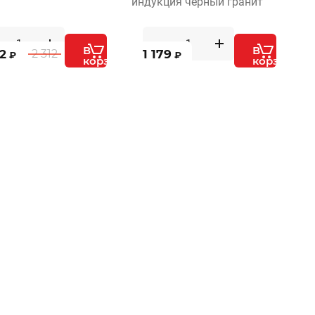
индукция черный гранит
В
В
2
1 179
2 312
₽
₽
корзину
корзину