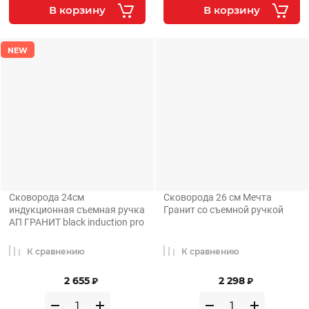
В корзину
В корзину
NEW
Сковорода 24см
Сковорода 26 см Мечта
индукционная съемная ручка
Гранит со съемной ручкой
АП ГРАНИТ black induction pro
К сравнению
К сравнению
2 655
2 298
₽
₽