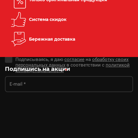
Система скидок
Бережная доставка
Подписываясь, я даю
согласие
на
обработку своих
персональных данных
в соответствии с
политикой
Подпишись на акции
конфиденциальности
*