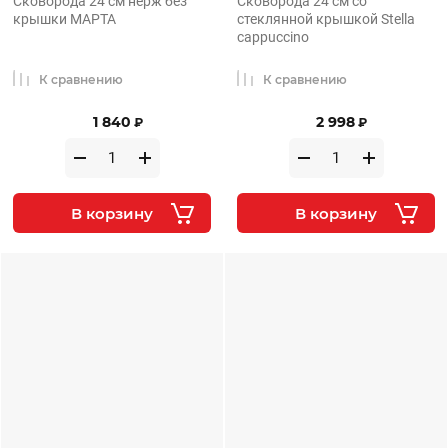
Сковорода 24 см нерж без
Сковорода 24 см со
крышки МАРТА
стеклянной крышкой Stella
cappuccino
К сравнению
К сравнению
1 840
2 998
₽
₽
В корзину
В корзину