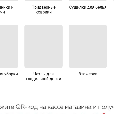
чники и
Придверные
Сушилки для белья
ечи
коврики
ля уборки
Чехлы для
Этажерки
гладильной доски