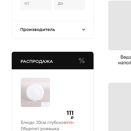
Производитель
Веш
РАСПРОДАЖА
напо
111
₽
Блюдо 20см глубокое
171
Общепит ромашка