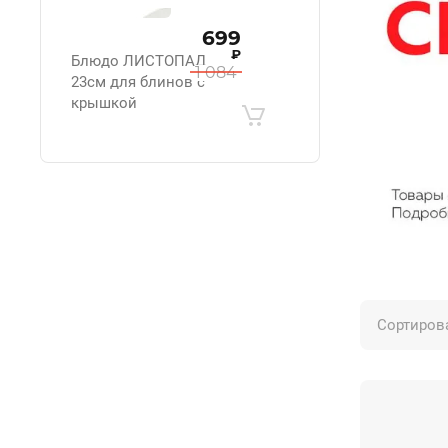
699
₽
Блюдо ЛИСТОПАД
1 084
23см для блинов с
крышкой
.
Сортиров