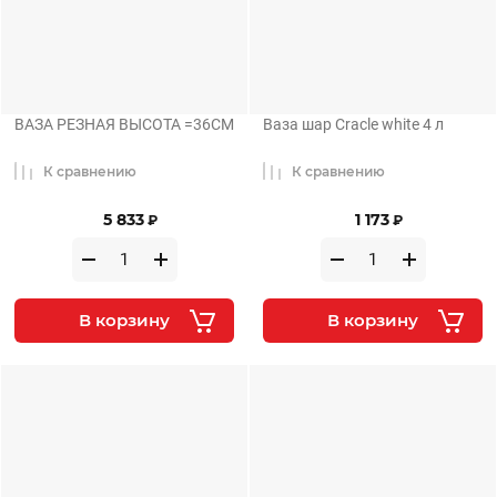
ВАЗА РЕЗНАЯ ВЫСОТА =36СМ
Ваза шар Сracle white 4 л
К сравнению
К сравнению
5 833
1 173
₽
₽
В корзину
В корзину