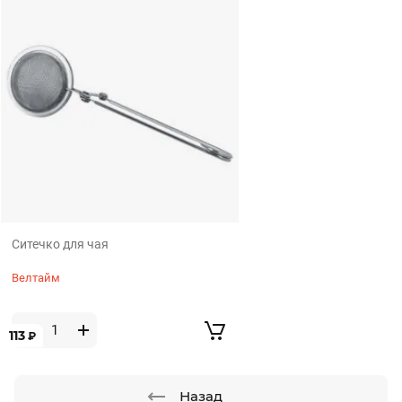
Ситечко для чая
Велтайм
113
₽
Назад